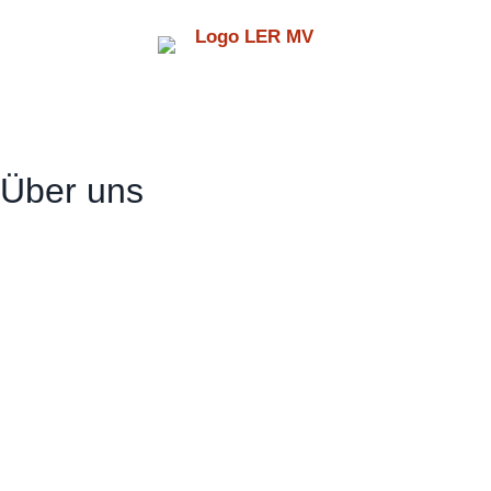
Über uns