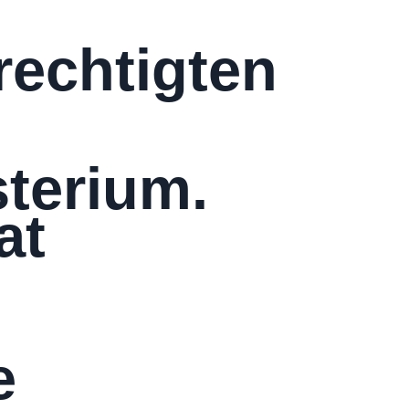
rechtigten
sterium.
at
e