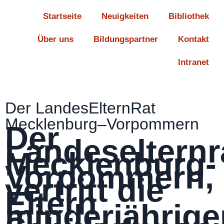
Startseite
Neuigkeiten
Bibliothek
Über uns
Bildungspartner
Kontakt
Intranet
Der LandesElternRat
Mecklenburg–Vorpommern
Der
Landeselternr
Mecklenburg-
Vorpommern,
vertritt die
Eltern
minderjährige