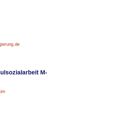
ierung.de
lsozialarbeit M-
com