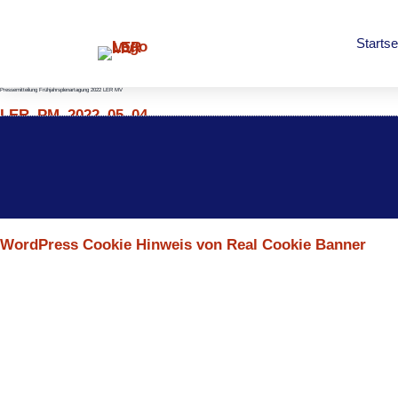
Startse
Pressemitteilung Frühjahrsplenartagung 2022 LER MV
LER_PM_2022_05_04
WordPress Cookie Hinweis von Real Cookie Banner