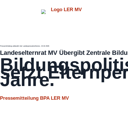
Pressemitteilung anlässlich der Landespressekonferenz, 24.02.2026
Landeselternrat MV Übergibt Zentrale Bild
Bildungspolit
setzt Elternp
Jahre.
Pressemitteilung BPA LER MV