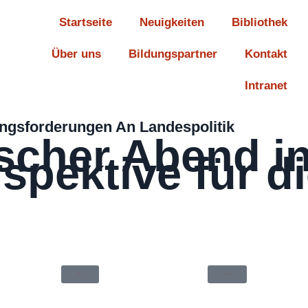
Startseite
Neuigkeiten
Bibliothek
Über uns
Bildungspartner
Kontakt
Intranet
ungsforderungen An Landespolitik
ischer Abend i
erspektive für
Impressum
Datenschutz